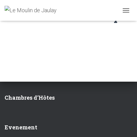
Détente Soins du Corps
D
É
P
L
I
E
R
L
A
N
A
V
I
G
Chambres d’Hôtes
A
T
I
O
N
Evenement