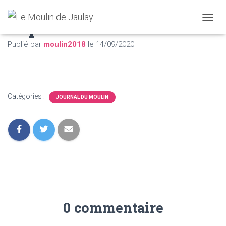
Septembre 2020
D
É
Publié par
moulin2018
le
14/09/2020
P
L
I
E
R
L
Catégories :
JOURNAL DU MOULIN
A
N
A
V
I
G
A
T
I
O
N
0 commentaire