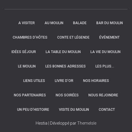
A VISITER
AU MOULIN
BALADE
BAR DU MOULIN
CHAMBRES D’HÔTES
CONTE ET LÉGENDE
ÉVÉNEMENT
IDÉES SÉJOUR
LA TABLE DU MOULIN
LA VIE DU MOULIN
LE MOULIN
LES BONNES ADRESSES
LES PLUS…
LIENS UTILES
LIVRE D’OR
NOS HORAIRES
NOS PARTENAIRES
NOS SOIRÉES
NOUS REJOINDRE
UN PEU D’HISTOIRE
VISITE DU MOULIN
CONTACT
Hestia | Développé par
ThemeIsle