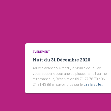
EVENEMENT
Nuit du 31 Décembre 2020
Arrivée avant couvre feu, le Moulin de Jaulay
vous accueille pour une ou plusieurs nuit calme
et romantique, Réservation 09 71 27 78 70 / 06
21 31 43 88 en savoir plus sur le
Lire la suite…