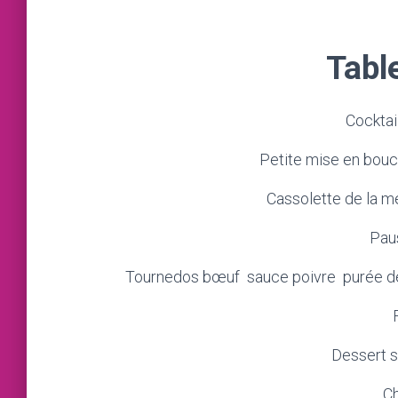
Tabl
Cocktai
Petite mise en bou
Cassolette de la m
Pau
Tournedos bœuf sauce poivre purée de
Dessert s
C