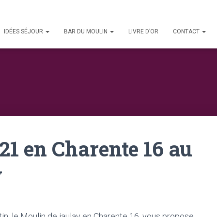
IDÉES SÉJOUR
BAR DU MOULIN
LIVRE D’OR
CONTACT
21 en Charente 16 au
y
tin, le Moulin de jaulay en Charente 16, vous propose